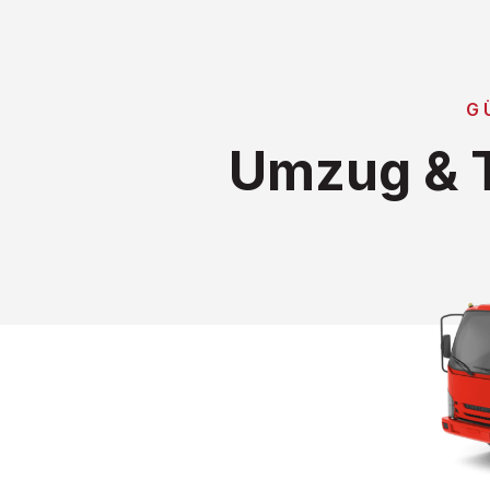
G
Umzug & T