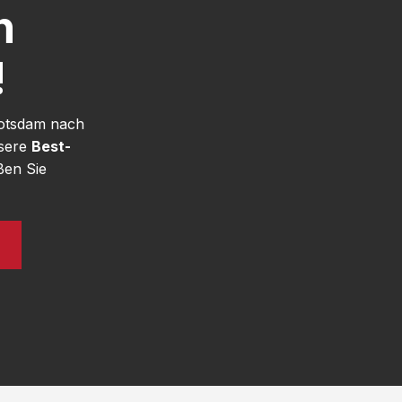
h
!
Potsdam nach
nsere
Best-
ßen Sie