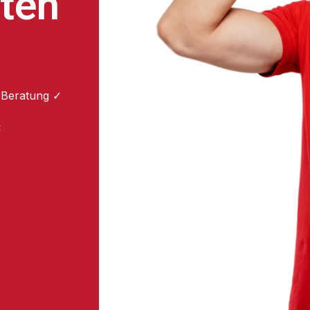
ten
 Beratung ✓
: