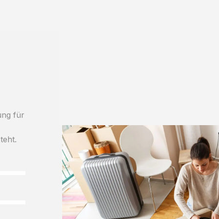
ung für
teht.