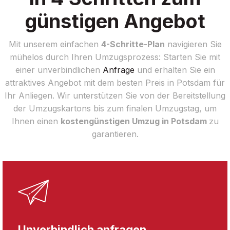
günstigen Angebot
Mit unserem einfachen
4-Schritte-Plan
navigieren Sie
mühelos durch Ihren Umzugsprozess: Starten Sie mit
einer unverbindlichen
Anfrage
und erhalten Sie ein
attraktives Angebot mit dem besten Preis in Potsdam für
Ihr Anliegen. Wir unterstützen Sie von der Bereitstellung
der Umzugskartons bis zum finalen Umzugstag, um
Ihnen einen
kostengünstigen Umzug in Potsdam
zu
garantieren.
Unverbindlich anfragen