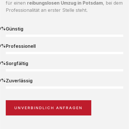
für einen
reibungslosen Umzug in Potsdam
, bei dem
Professionalität an erster Stelle steht.
0%
Günstig
0%
Professionell
0%
Sorgfältig
0%
Zuverlässig
UNVERBINDLICH ANFRAGEN