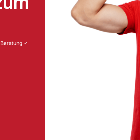
 zum
 Beratung ✓
: