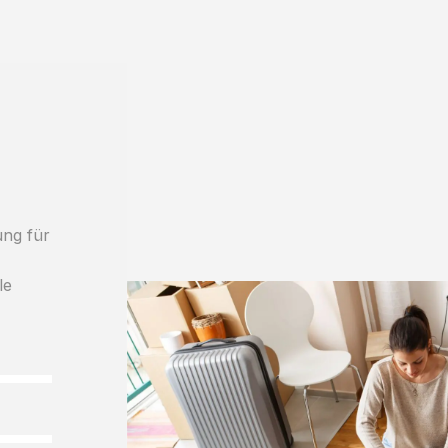
ung für
le