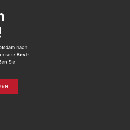
h
!
Potsdam nach
 unsere
Best-
ßen Sie
GEN