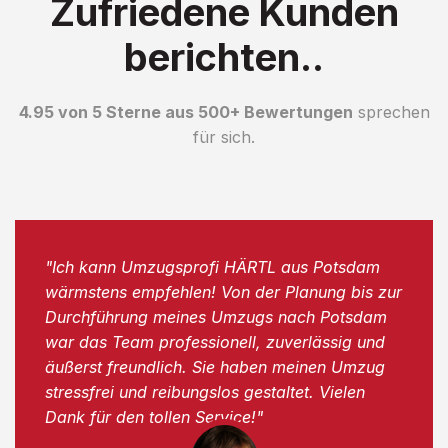
Zufriedene Kunden
berichten..
4.95 von 5 Sterne aus 500+ Bewertungen
sprechen
für sich.
"Ich kann Umzugsprofi HÄRTL aus Potsdam
wärmstens empfehlen! Von der Planung bis zur
Durchführung meines Umzugs nach Potsdam
war das Team professionell, zuverlässig und
äußerst freundlich. Sie haben meinen Umzug
stressfrei und reibungslos gestaltet. Vielen
Dank für den tollen Service!"