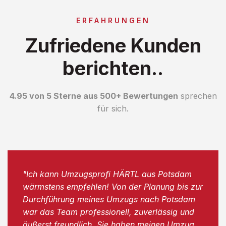
ERFAHRUNGEN
Zufriedene Kunden
berichten..
4.95 von 5 Sterne aus 500+ Bewertungen
sprechen
für sich.
"Ich kann Umzugsprofi HÄRTL aus Potsdam
wärmstens empfehlen! Von der Planung bis zur
Durchführung meines Umzugs nach Potsdam
war das Team professionell, zuverlässig und
äußerst freundlich. Sie haben meinen Umzug