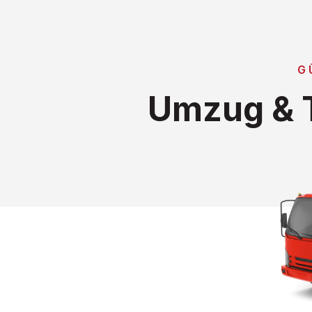
G
Umzug & T