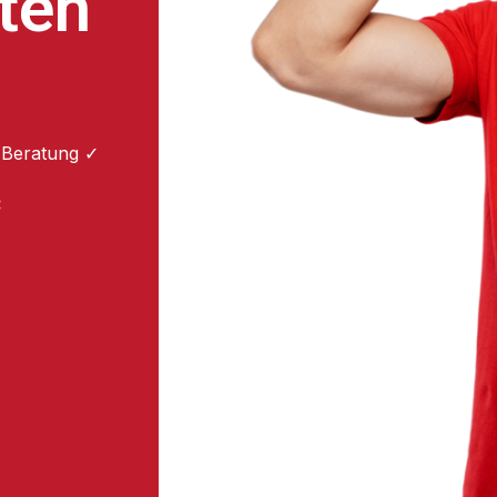
ten
 Beratung ✓
: