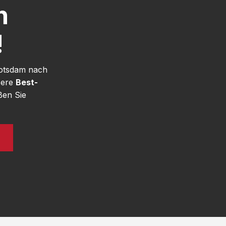
h
!
Potsdam nach
sere
Best-
ßen Sie