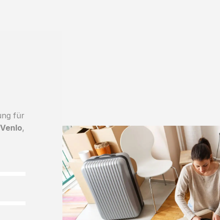
ung für
 Venlo
,