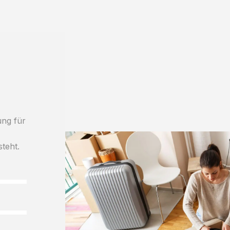
ung für
steht.