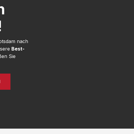
h
!
Potsdam nach
nsere
Best-
ßen Sie
N