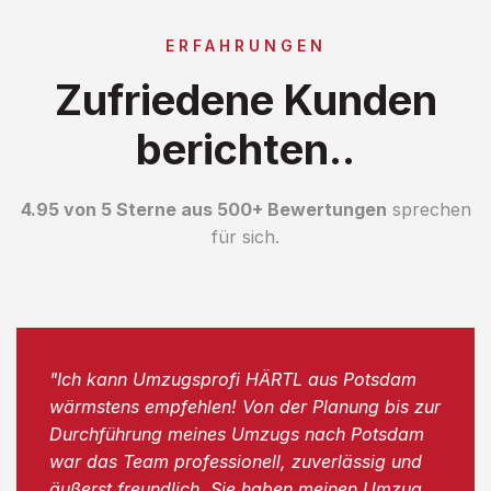
ERFAHRUNGEN
Zufriedene Kunden
berichten..
4.95 von 5 Sterne aus 500+ Bewertungen
sprechen
für sich.
"Ich kann Umzugsprofi HÄRTL aus Potsdam
wärmstens empfehlen! Von der Planung bis zur
Durchführung meines Umzugs nach Potsdam
war das Team professionell, zuverlässig und
äußerst freundlich. Sie haben meinen Umzug