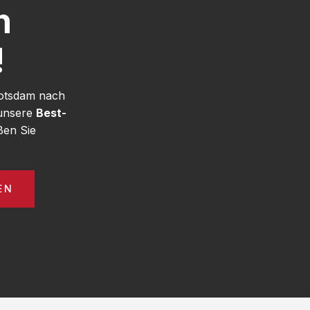
h
!
Potsdam nach
 unsere
Best-
ßen Sie
EN